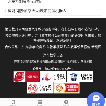
汽车控制策略示教板
智能消防/侦察灭火/履带底盘机器人
恒信教具公司研发
汽车教学设备
18年，在行业中有着不错的口碑，
各类院校纷纷回购，并且教学软件公司有专门的研发团队来做，软
件硬件相结合，欢迎定制！
合作关系：
汽车教学设备
汽车教学模型
汽车教学设备报价
新能源
汽车教学设备
济南恒信新科汽车科技有限公司 版权所有 技术支持：
网站地图
备案号：鲁ICP备16004863号-3