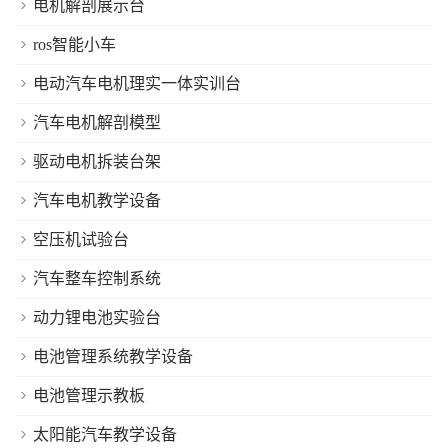
电机解剖展示台
ros智能小车
电动汽车电机理实一体实训台
汽车电机解剖模型
驱动电机拆装台架
汽车电机教学设备
空压机试验台
汽车整车控制系统
动力锂电池实验台
电池管理系统教学设备
电池管理示教板
太阳能汽车教学设备