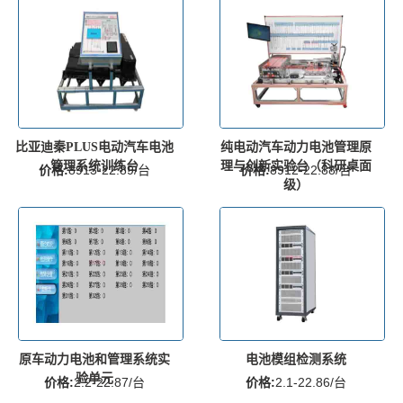
比亚迪秦PLUS电动汽车电池
纯电动汽车动力电池管理原
管理系统训练台
理与创新实验台（科研桌面
价格:
8913-22.89/台
价格:
8912-22.88/台
级）
原车动力电池和管理系统实
电池模组检测系统
验单元
价格:
2.2-22.87/台
价格:
2.1-22.86/台