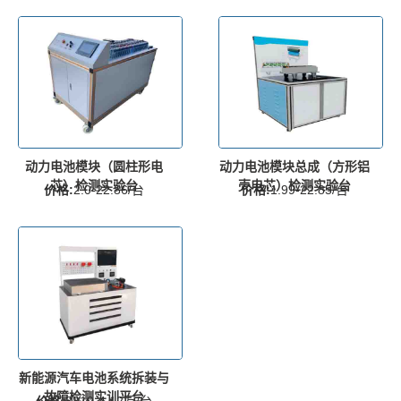
动力电池模块（圆柱形电
动力电池模块总成（方形铝
芯）检测实验台
壳电芯）检测实验台
价格:
2.0-22.86/台
价格:
1.99-22.85/台
新能源汽车电池系统拆装与
故障检测实训平台
价格:
8819-4.12万/台