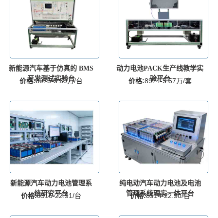
新能源汽车基于仿真的 BMS
动力电池PACK生产线教学实
开发测试实验台
验平台
价格:
8975-5.59万/台
价格:
8974-5.57万/套
新能源汽车动力电池管理系
纯电动汽车动力电池及电池
统研究平台
管理系统理实一体平台
价格:
8916-22.91/台
价格:
8914-22.90/台