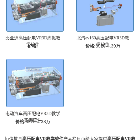
比亚迪高压配电VR3D虚拟教
北汽ev160高压配电VR3D教
学软件
学软件
价格:
价格:
8926-4.39万
电动汽车高压配电VR3D教学
实训软件
价格:
8925-4.38万
恒信教具
高压配电VR教学软件
产品栏目页给大家提供
高压配电VR教