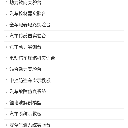
助力转向实验台
汽车控制器实验台
全车电器电路实验台
汽车传感器实验台
汽车动力实训台
电动汽车压缩机实训台
混合动力实验台
中控防盗车窗示教板
汽车故障仿真系统
锂电池解剖模型
汽车系统示教板
安全气囊系统实验台