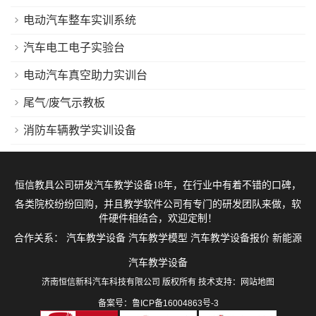
电动汽车整车实训系统
汽车电工电子实验台
电动汽车真空助力实训台
尾气/废气示教板
消防车辆教学实训设备
恒信教具公司研发
汽车教学设备
18年，在行业中有着不错的口碑，
各类院校纷纷回购，并且教学软件公司有专门的研发团队来做，软
件硬件相结合，欢迎定制！
合作关系：
汽车教学设备
汽车教学模型
汽车教学设备报价
新能源
汽车教学设备
济南恒信新科汽车科技有限公司 版权所有 技术支持：
网站地图
备案号：鲁ICP备16004863号-3