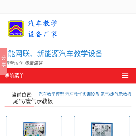
信智能网联、新能源汽车教学设备
 运营19年 质量保证
导航菜单
导
航
菜
汽车教学模型
汽车教学实训设备
尾气/废气示教板
单
当前位置:
尾气/废气示教板