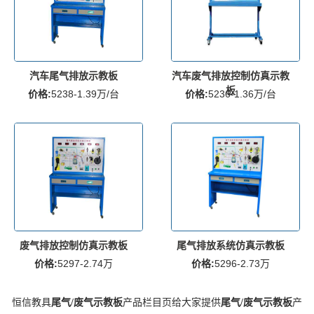
汽车尾气排放示教板
汽车废气排放控制仿真示教
板
价格:
5238-1.39万/台
价格:
5236-1.36万/台
废气排放控制仿真示教板
尾气排放系统仿真示教板
价格:
5297-2.74万
价格:
5296-2.73万
恒信教具
尾气/废气示教板
产品栏目页给大家提供
尾气/废气示教板
产