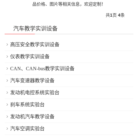
品价格、图片等相关信息，欢迎定制！
共
1
页
4
条
汽车教学实训设备
高压安全教学实训设备
仪表教学实训设备
CAN、CAN-bus教学实训设备
汽车变速器教学设备
发动机电控系统实验台
刹车系统实验台
发动机汽车教学设备
汽车空调实验台