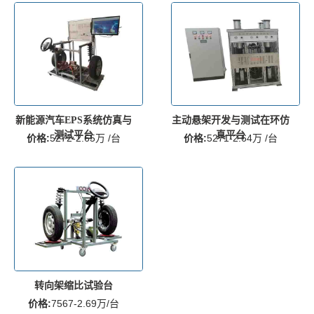
新能源汽车EPS系统仿真与
主动悬架开发与测试在环仿
测试平台
真平台
价格:
5272-2.65万 /台
价格:
5271-2.64万 /台
转向架缩比试验台
价格:
7567-2.69万/台