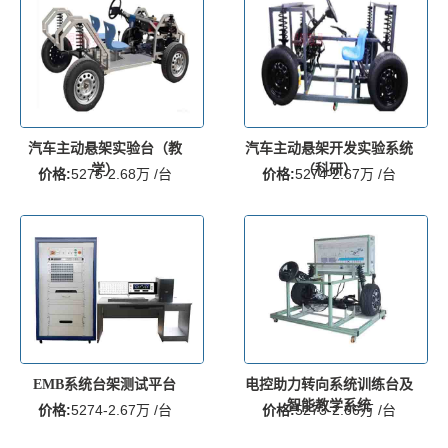
汽车主动悬架实验台（教
汽车主动悬架开发实验系统
学）
（科研）
价格:
5275-2.68万 /台
价格:
5274-2.67万 /台
EMB系统台架测试平台
电控助力转向系统训练台及
智能教学系统
价格:
5274-2.67万 /台
价格:
5273-2.66万 /台