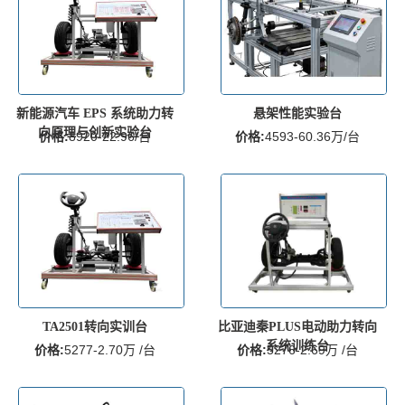
新能源汽车 EPS 系统助力转
悬架性能实验台
向原理与创新实验台
价格:
8920-22.96/台
价格:
4593-60.36万/台
TA2501转向实训台
比亚迪秦PLUS电动助力转向
系统训练台
价格:
5277-2.70万 /台
价格:
5276-2.69万 /台