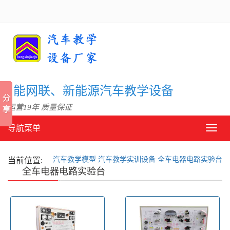
信智能网联、新能源汽车教学设备
 运营19年 质量保证
导航菜单
导
航
菜
汽车教学模型
汽车教学实训设备
全车电器电路实验台
单
当前位置:
全车电器电路实验台