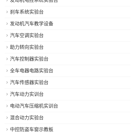
发动机电控系统实验台
刹车系统实验台
发动机汽车教学设备
汽车空调实验台
助力转向实验台
汽车控制器实验台
全车电器电路实验台
汽车传感器实验台
汽车动力实训台
电动汽车压缩机实训台
混合动力实验台
中控防盗车窗示教板