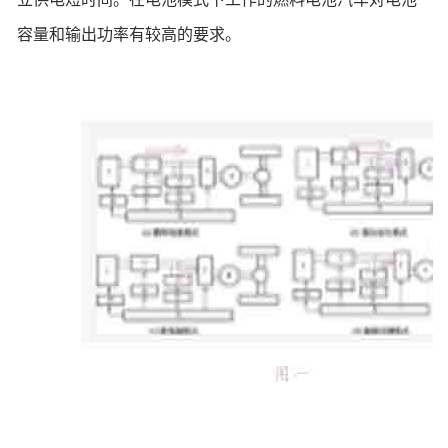
容量和输出功率有较高的要求。