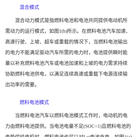
混合模式
混合动力模式是指燃料电池和电池共同提供电动机所
需动力的运行模式，如图1(b)所示。在燃料电池汽车加速、
高速行驶、上坡、超车或重载的情况下，当燃料电池输出
的电力不能满足驱动汽车所需的电力时，电池提供瞬时能
量以补充燃料电池汽车或电池加速和上坡的电力需求持续
协助燃料电池供电，以满足连续高速或重载下电源连续输
出功率的需要。
燃料电池模式
当燃料电池汽车以燃料电池模式工作时，电动机的电
力由燃料电池提供。当电池电量不足(SOC<1)且燃料电池的
电能供给电机时，燃料电池也可以对Lei电池充电，如图1(a)