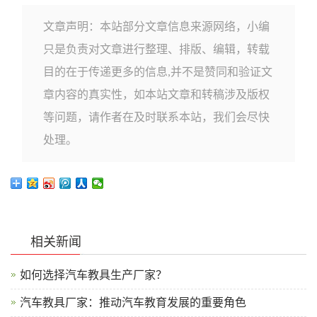
文章声明：本站部分文章信息来源网络，小编
只是负责对文章进行整理、排版、编辑，转载
目的在于传递更多的信息,并不是赞同和验证文
章内容的真实性，如本站文章和转稿涉及版权
等问题，请作者在及时联系本站，我们会尽快
处理。
相关新闻
如何选择汽车教具生产厂家？
汽车教具厂家：推动汽车教育发展的重要角色