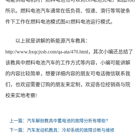
所示。燃料电池汽车通常在低负荷、恒速、滑行等驾驶条
件下工作在燃料电池模式图41燃料电池运行模式。
以上就是讲解的新能源汽车教具：
http://www.hxqcjxsb.com/qa-ata/470.html，其次小编还总结了
该教具中燃料电池汽车的工作方式等内容，小编可能讲解
的内容比较简单，想要详细内容的朋友可电话微信联系我
们，也欢迎需要订购的朋友来定制，欢迎各位经销商与院
校来实地考察!
上一篇：汽车解剖教具中蓄电池的故障分析有哪些?
下一篇：汽车发动机教具：冷却系统的故障诊断与维修