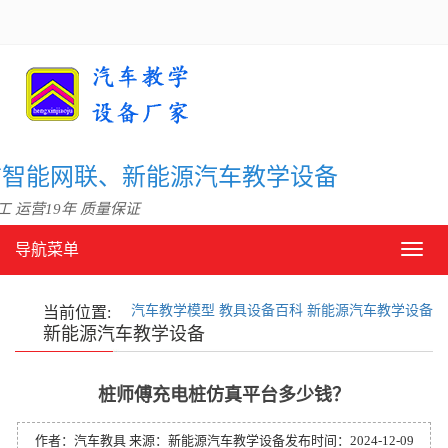
信智能网联、新能源汽车教学设备
 运营19年 质量保证
导航菜单
导
航
菜
汽车教学模型
教具设备百科
新能源汽车教学设备
单
当前位置:
新能源汽车教学设备
桩师傅充电桩仿真平台多少钱？
作者：汽车教具 来源：新能源汽车教学设备发布时间：2024-12-09