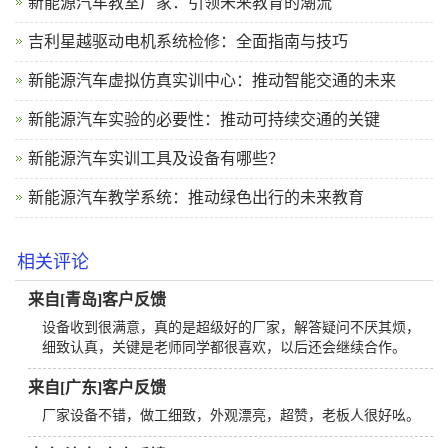
新能源汽车教室厂家：引领未来教育的潮流
吉利星越驱动电机系统检修：全面指南与技巧
新能源汽车虚拟仿真实训中心：推动智能交通的未来
新能源汽车实验的必要性：推动可持续交通的关键
新能源汽车实训工具及设备有哪些？
新能源汽车教学系统：推动绿色出行的未来教育
相关评论
来自[青岛]客户反馈
设备收到很满意，真的是超级好的厂家，解答疑问不厌其烦，
细致认真，关键是老师同学都很喜欢，以后还会继续合作。
来自[广东]客户反馈
厂家设备不错，做工细致，外观漂亮，超赞，老板人很好吆。