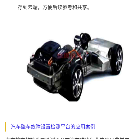
存到云端，方便后续参考和共享。
汽车整车故障设置检测平台的应用案例