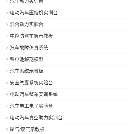
汽车动力实训台
电动汽车压缩机实训台
混合动力实验台
中控防盗车窗示教板
汽车故障仿真系统
锂电池解剖模型
汽车系统示教板
安全气囊系统实验台
电动汽车整车实训系统
汽车电工电子实验台
电动汽车真空助力实训台
尾气/废气示教板