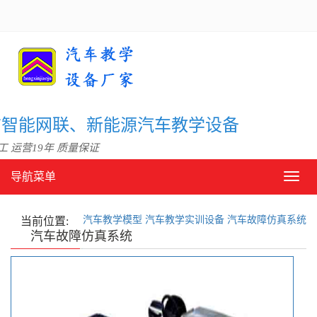
信智能网联、新能源汽车教学设备
 运营19年 质量保证
导航菜单
导
航
菜
汽车教学模型
汽车教学实训设备
汽车故障仿真系统
单
当前位置:
汽车故障仿真系统