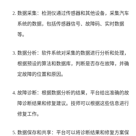
数据采集：检测仪通过传感器和其他设备，采集汽车
系统的数据，包括传感器信号、故障码、实时数据
等。
数据分析：软件系统对采集的数据进行分析和处理，
根据预设的算法和数据库，判断是否存在故障，并确
定故障的位置和原因。
故障诊断：根据数据分析的结果，平台给出准确的故
障诊断结果和修复建议。技师可以根据这些信息进行
修复工作。
数据保存和共享：平台可以将诊断结果和修复方案保