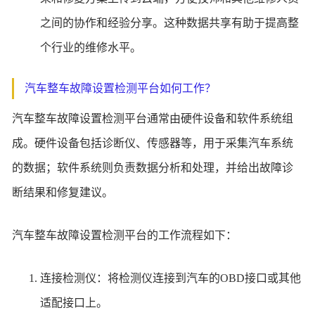
之间的协作和经验分享。这种数据共享有助于提高整
个行业的维修水平。
汽车整车故障设置检测平台如何工作？
汽车整车故障设置检测平台通常由硬件设备和软件系统组
成。硬件设备包括诊断仪、传感器等，用于采集汽车系统
的数据；软件系统则负责数据分析和处理，并给出故障诊
断结果和修复建议。
汽车整车故障设置检测平台的工作流程如下：
连接检测仪：将检测仪连接到汽车的OBD接口或其他
适配接口上。