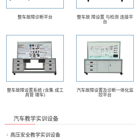
整车故障诊断平台
整车故 障设置 与检测 连接平
台
整车故障设置系统 (含集 成工
汽车故障设置及诊断一体化监
具管 理车)
控平台
汽车教学实训设备
高压安全教学实训设备