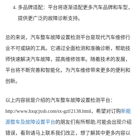
多品牌适配：平台将逐渐适配更多汽车品牌和车型，
提供更广泛的故障诊断支持。
总的来说，汽车整车故障设置检测平台是现代汽车维修行
业不可或缺的工具。它通过全面检测和准确诊断，帮助技
师快速解决汽车故障，提高维修效率。随着技术的发展，
平台将不断完善和智能化，为汽车维修带来更多的便利和
创新。
以上内容就是介绍的汽车整车故障设置检测平台：
http://www.hxqcjxsb.com/sx-gzf/2138.html，希望对订购
新能
源整车及故障设置平台
的朋友们有所帮助,可能会出现介绍
错误，看到请马上联系我们改正，想了解其中更多内容以