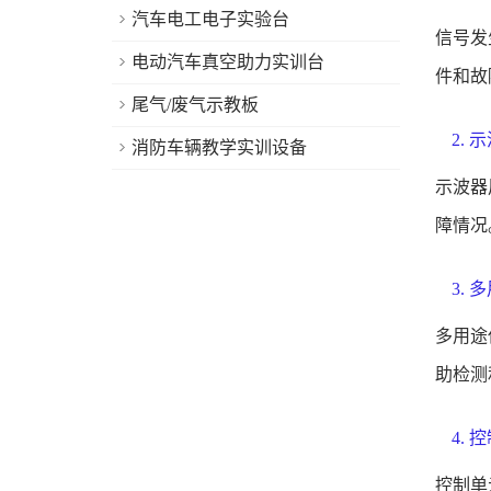
汽车电工电子实验台
信号发
电动汽车真空助力实训台
件和故
尾气/废气示教板
2. 
消防车辆教学实训设备
示波器
障情况
3. 
多用途
助检测
4. 
控制单