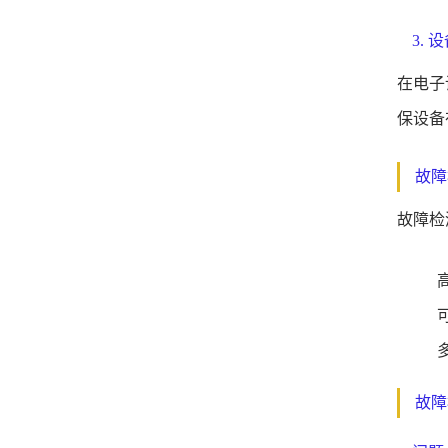
3. 
在电子
保设备
故障
故障检
故障