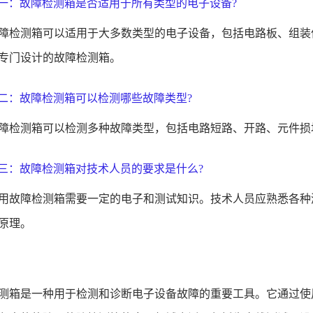
一：故障检测箱是否适用于所有类型的电子设备?
障检测箱可以适用于大多数类型的电子设备，包括电路板、组装
专门设计的故障检测箱。
二：故障检测箱可以检测哪些故障类型?
障检测箱可以检测多种故障类型，包括电路短路、开路、元件损
三：故障检测箱对技术人员的要求是什么?
用故障检测箱需要一定的电子和测试知识。技术人员应熟悉各种
原理。
测箱是一种用于检测和诊断电子设备故障的重要工具。它通过使