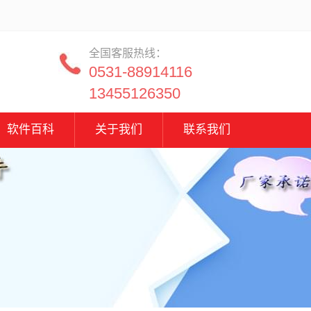
全国客服热线：
0531-88914116
13455126350
软件百科
关于我们
联系我们