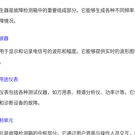
生器是故障检测箱中的重要组成部分。它能够生成各种不同频率
障情况。
示波器
用于显示和记录电信号的波形和幅度。它能够提供实时的波形图
。
多用途仪表
仪表包括各种测试仪器，如万用表、频谱分析仪、功率计等。它
和诊断设备的故障。
控制单元
元是故障检测箱的中枢部分。它通过用户界面与操作人员交互，