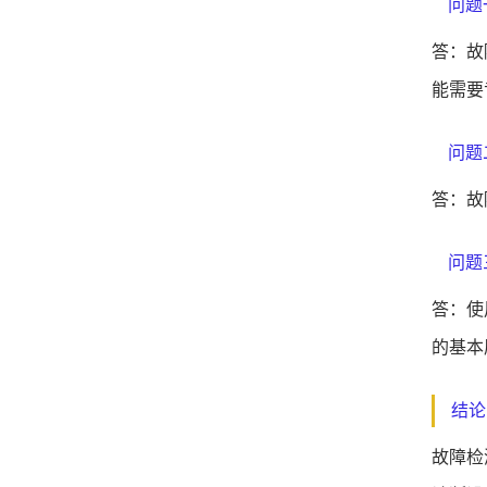
问题
答：故
能需要
问题
答：故
问题
答：使
的基本
结论
故障检