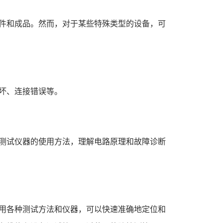
件和成品。然而，对于某些特殊类型的设备，可
坏、连接错误等。
测试仪器的使用方法，理解电路原理和故障诊断
用各种测试方法和仪器，可以快速准确地定位和