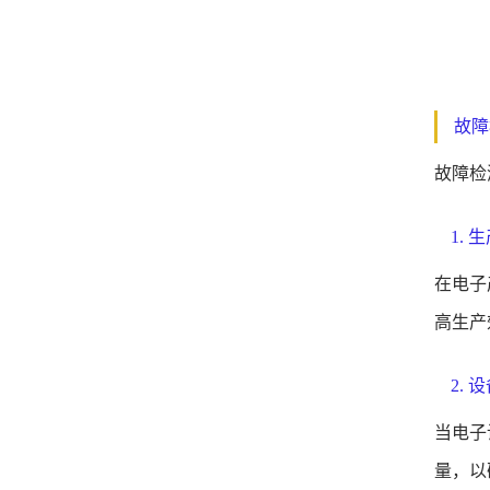
故障
故障检
1. 
在电子
高生产
2. 
当电子
量，以