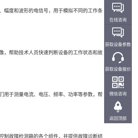
、幅度和波形的电信号，用于模拟不同的工作条
在线咨询
获取设备参数
像，帮助技术人员快速判断设备的工作状态和故
获取设备报价
微信咨询
们用于测量电流、电压、频率、功率等参数，帮
返回顶部
控制故障检测箱的各个组件，并提供故障诊断结