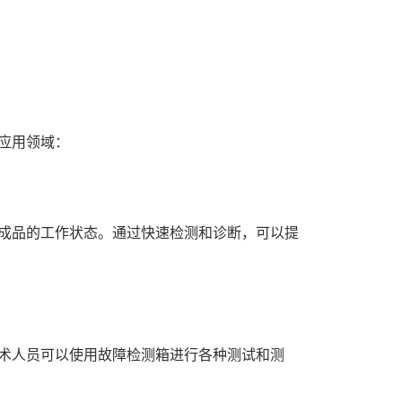
应用领域：
成品的工作状态。通过快速检测和诊断，可以提
术人员可以使用故障检测箱进行各种测试和测