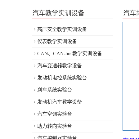
汽车教学实训设备
汽车
高压安全教学实训设备
仪表教学实训设备
CAN、CAN-bus教学实训设备
汽车变速器教学设备
发动机电控系统实验台
刹车系统实验台
发动机汽车教学设备
汽车空调实验台
助力转向实验台
汽车控制器实验台