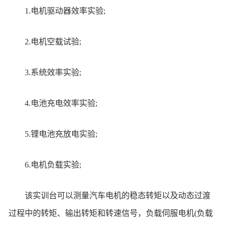
1.电机驱动器效率实验;
2.电机空载试验;
3.系统效率实验;
4.电池充电效率实验;
5.锂电池充放电实验;
6.电机负载实验;
该实训台可以测量汽车电机的稳态转矩以及动态过渡
过程中的转矩、输出转矩和转速信号，负载伺服电机(负载