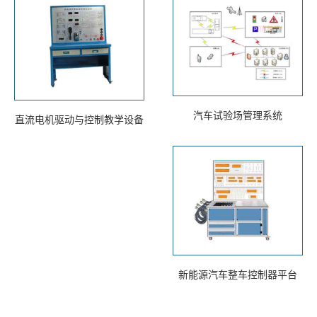
汽车试验场管理系统
直流电机驱动与控制教学设备
新能源汽车整车控制器平台